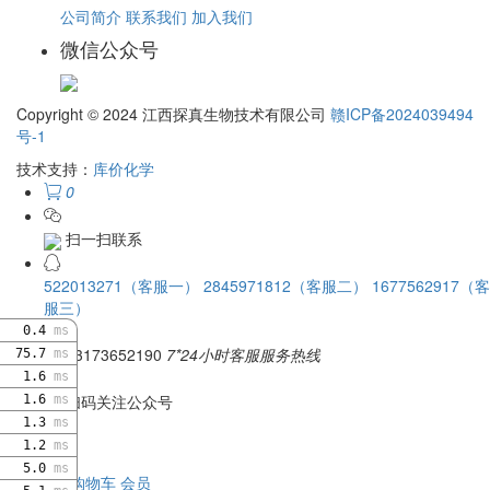
公司简介
联系我们
加入我们
微信公众号
Copyright © 2024 江西探真生物技术有限公司
赣ICP备2024039494
号-1
技术支持：
库价化学
0
扫一扫联系
522013271（客服一）
2845971812（客服二）
1677562917（客
服三）
0.4
ms
13173652190
7*24小时客服服务热线
75.7
ms
1.6
ms
扫码关注公众号
1.6
ms
1.3
ms
1.2
ms
5.0
ms
首页
分类
购物车
会员