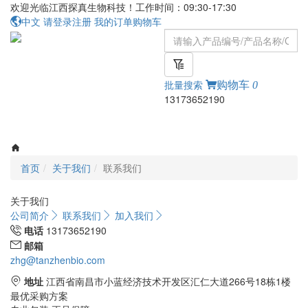
欢迎光临江西探真生物科技！工作时间：09:30-17:30
中文
请登录
注册
我的订单
购物车
批量搜索
购物车
0
13173652190
Toggle
navigati
首页
关于我们
联系我们
关于我们
公司简介
联系我们
加入我们
电话
13173652190
邮箱
zhg@tanzhenbio.com
地址
江西省南昌市小蓝经济技术开发区汇仁大道266号18栋1楼
最优采购方案