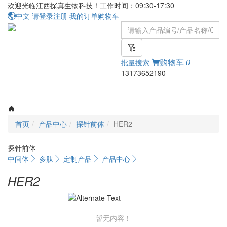
欢迎光临江西探真生物科技！工作时间：09:30-17:30
中文
请登录
注册
我的订单
购物车
批量搜索
购物车
0
13173652190
Toggle
navigati
首页
产品中心
探针前体
HER2
探针前体
中间体
多肽
定制产品
产品中心
HER2
暂无内容！